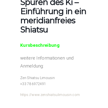
Spuren des Ki –
Einführung in ein
meridianfreies
Shiatsu
Kursbe
schreibung
weitere Informationen und
Anmeldung:
Zen Shiatsu Limousin
+33 78 6972491
https://www.zenshiatsulimousin.com