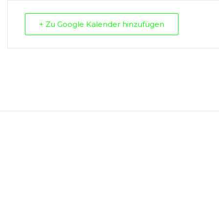
+ Zu Google Kalender hinzufügen
.
Erforderliche Felder sind mit
*
markiert